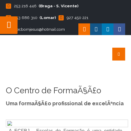
253 216 446
(Braga - S. Vicente)
253 686 310
(Lomar)
927 450 221
ecbomjesus@hotmail.com
O Centro de FormaÃ§Ã£o
Uma formaÃ§Ã£o profissional de excelÃªncia
A ECFBJ - Escolas de Formação é uma entidade