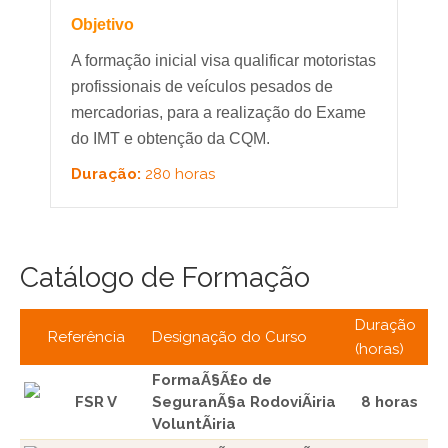
Objetivo
A formação inicial visa qualificar motoristas
profissionais de veículos pesados de
mercadorias, para a realização do Exame
do IMT e obtenção da CQM.
Duração:
280 horas
Catálogo de Formação
Duração
Referência
Designação do Curso
(horas)
FormaÃ§Ã£o de
FSR V
SeguranÃ§a RodoviÃ¡ria
8 horas
VoluntÃ¡ria