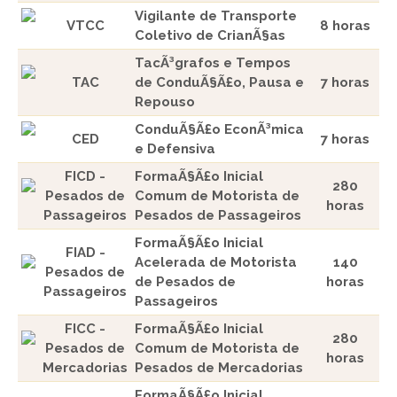
Vigilante de Transporte
VTCC
8 horas
Coletivo de CrianÃ§as
TacÃ³grafos e Tempos
TAC
de ConduÃ§Ã£o, Pausa e
7 horas
Repouso
ConduÃ§Ã£o EconÃ³mica
CED
7 horas
e Defensiva
FICD -
FormaÃ§Ã£o Inicial
280
Pesados de
Comum de Motorista de
horas
Passageiros
Pesados de Passageiros
FormaÃ§Ã£o Inicial
FIAD -
Acelerada de Motorista
140
Pesados de
de Pesados de
horas
Passageiros
Passageiros
FICC -
FormaÃ§Ã£o Inicial
280
Pesados de
Comum de Motorista de
horas
Mercadorias
Pesados de Mercadorias
FormaÃ§Ã£o Inicial