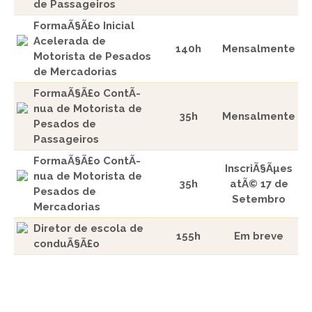
de Passageiros
FormaÃ§Ã£o Inicial
Acelerada de
140h
Mensalmente
Motorista de Pesados
de Mercadorias
FormaÃ§Ã£o ContÃ­
nua de Motorista de
35h
Mensalmente
Pesados de
Passageiros
FormaÃ§Ã£o ContÃ­
InscriÃ§Ãµes
nua de Motorista de
35h
atÃ© 17 de
Pesados de
Setembro
Mercadorias
Diretor de escola de
155h
Em breve
conduÃ§Ã£o