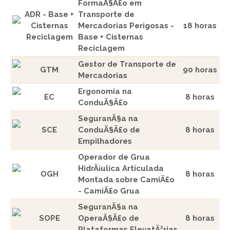
FormaÃ§Ã£o em
ADR - Base +
Transporte de
Cisternas
Mercadorias Perigosas -
18 horas
Reciclagem
Base + Cisternas
Reciclagem
Gestor de Transporte de
GTM
90 horas
Mercadorias
Ergonomia na
EC
8 horas
ConduÃ§Ã£o
SeguranÃ§a na
SCE
ConduÃ§Ã£o de
8 horas
Empilhadores
Operador de Grua
HidrÃ¡ulica Articulada
OGH
8 horas
Montada sobre CamiÃ£o
- CamiÃ£o Grua
SeguranÃ§a na
SOPE
OperaÃ§Ã£o de
8 horas
Plataformas ElevatÃ³rias