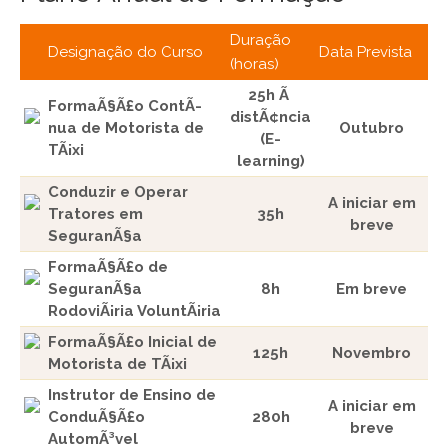
Duração
Designação do Curso
Data Prevista
(horas)
25h Ã
FormaÃ§Ã£o ContÃ­
distÃ¢ncia
nua de Motorista de
Outubro
(E-
TÃ¡xi
learning)
Conduzir e Operar
A iniciar em
Tratores em
35h
breve
SeguranÃ§a
FormaÃ§Ã£o de
SeguranÃ§a
8h
Em breve
RodoviÃ¡ria VoluntÃ¡ria
FormaÃ§Ã£o Inicial de
125h
Novembro
Motorista de TÃ¡xi
Instrutor de Ensino de
A iniciar em
ConduÃ§Ã£o
280h
breve
AutomÃ³vel