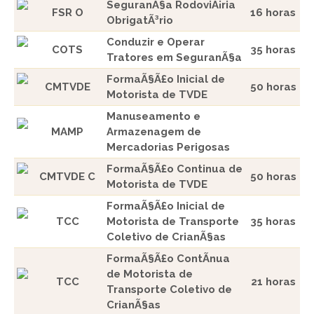
SeguranÃ§a RodoviÃ¡ria
FSR O
16 horas
ObrigatÃ³rio
Conduzir e Operar
COTS
35 horas
Tratores em SeguranÃ§a
FormaÃ§Ã£o Inicial de
CMTVDE
50 horas
Motorista de TVDE
Manuseamento e
MAMP
Armazenagem de
Mercadorias Perigosas
FormaÃ§Ã£o Continua de
CMTVDE C
50 horas
Motorista de TVDE
FormaÃ§Ã£o Inicial de
TCC
Motorista de Transporte
35 horas
Coletivo de CrianÃ§as
FormaÃ§Ã£o ContÃ­nua
de Motorista de
TCC
21 horas
Transporte Coletivo de
CrianÃ§as