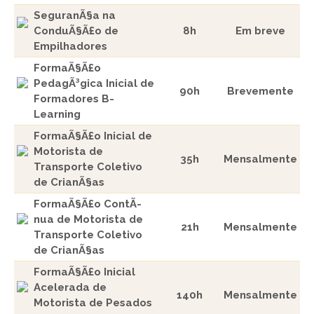
SeguranÃ§a na
ConduÃ§Ã£o de
8h
Em breve
Empilhadores
FormaÃ§Ã£o
PedagÃ³gica Inicial de
90h
Brevemente
Formadores B-
Learning
FormaÃ§Ã£o Inicial de
Motorista de
35h
Mensalmente
Transporte Coletivo
de CrianÃ§as
FormaÃ§Ã£o ContÃ­
nua de Motorista de
21h
Mensalmente
Transporte Coletivo
de CrianÃ§as
FormaÃ§Ã£o Inicial
Acelerada de
140h
Mensalmente
Motorista de Pesados