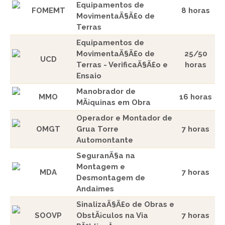
Equipamentos de
FOMEMT
8 horas
MovimentaÃ§Ã£o de
Terras
Equipamentos de
MovimentaÃ§Ã£o de
25/50
UCD
Terras - VerificaÃ§Ã£o e
horas
Ensaio
Manobrador de
MMO
16 horas
MÃ¡quinas em Obra
Operador e Montador de
OMGT
Grua Torre
7 horas
Automontante
SeguranÃ§a na
Montagem e
MDA
7 horas
Desmontagem de
Andaimes
SinalizaÃ§Ã£o de Obras e
SOOVP
ObstÃ¡culos na Via
7 horas