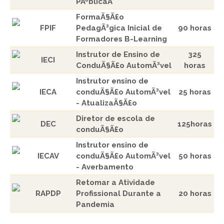
PÃºblicaÂ
FormaÃ§Ã£o
FPIF
PedagÃ³gica Inicial de
90 horas
Formadores B-Learning
Instrutor de Ensino de
325
IECI
ConduÃ§Ã£o AutomÃ³vel
horas
Instrutor ensino de
IECA
conduÃ§Ã£o AutomÃ³vel
25 horas
- AtualizaÃ§Ã£o
Diretor de escola de
DEC
125horas
conduÃ§Ã£o
Instrutor ensino de
IECAV
conduÃ§Ã£o AutomÃ³vel
50 horas
- Averbamento
Retomar a Atividade
RAPDP
Profissional Durante a
20 horas
Pandemia