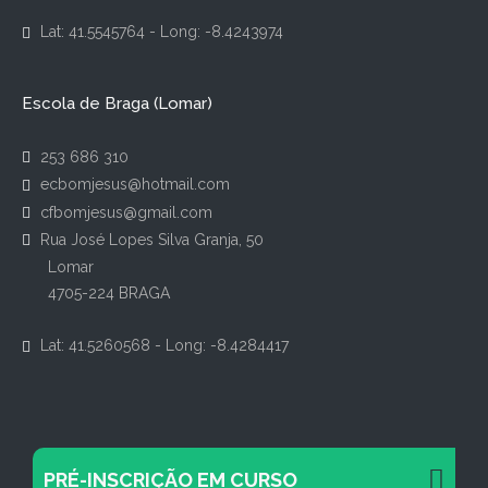
Lat: 41.5545764 - Long: -8.4243974
Escola de Braga (Lomar)
253 686 310
ecbomjesus@hotmail.com
cfbomjesus@gmail.com
Rua José Lopes Silva Granja, 50
Lomar
4705-224 BRAGA
Lat: 41.5260568 - Long: -8.4284417
PRÉ-INSCRIÇÃO EM CURSO