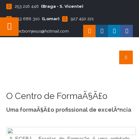
253 216 446
(Braga - S. Vicente)
253 686 310
(Lomar)
927 450 221
ecbomjesus@hotmail.com
O Centro de FormaÃ§Ã£o
Uma formaÃ§Ã£o profissional de excelÃªncia
A ECFBJ - Escolas de Formação é uma entidade