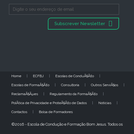
Subscrever Newsletter
Home
ECFBJ
Escolas de ConduÃ§Ã£o
Escolas de FormaÃ§Ã£o
Consultoria
Outros ServiÃ§os
ReclamaÃ§Ãµes
Regulamento da FormaÃ§Ã£o
PolÃ­tica de Privacidade e ProteÃ§Ã£o de Dados
Notícias
Contactos
Bolsa de Formadores
©2016 - Escola de Condução e Formação Bom Jesus. Todos os