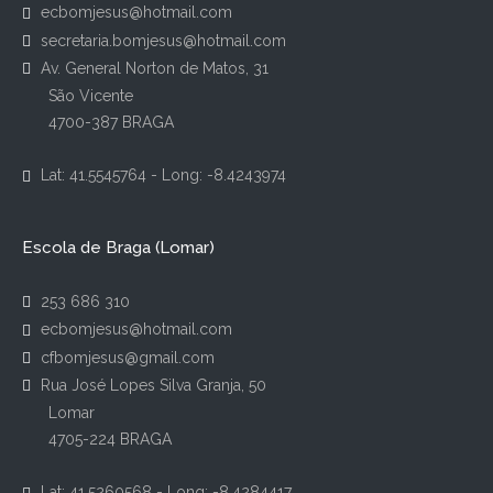
ecbomjesus@hotmail.com
secretaria.bomjesus@hotmail.com
Av. General Norton de Matos, 31
São Vicente
4700-387 BRAGA
Lat: 41.5545764 - Long: -8.4243974
Escola de Braga (Lomar)
253 686 310
ecbomjesus@hotmail.com
cfbomjesus@gmail.com
Rua José Lopes Silva Granja, 50
Lomar
4705-224 BRAGA
Lat: 41.5260568 - Long: -8.4284417