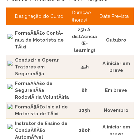
Duração
Designação do Curso
Data Prevista
(horas)
25h Ã
FormaÃ§Ã£o ContÃ­
distÃ¢ncia
nua de Motorista de
Outubro
(E-
TÃ¡xi
learning)
Conduzir e Operar
A iniciar em
Tratores em
35h
breve
SeguranÃ§a
FormaÃ§Ã£o de
SeguranÃ§a
8h
Em breve
RodoviÃ¡ria VoluntÃ¡ria
FormaÃ§Ã£o Inicial de
125h
Novembro
Motorista de TÃ¡xi
Instrutor de Ensino de
A iniciar em
ConduÃ§Ã£o
280h
breve
AutomÃ³vel