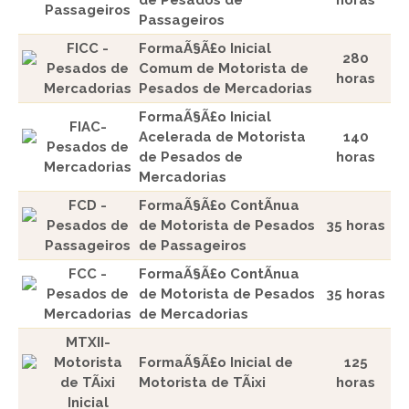
de Pesados de
horas
Passageiros
Passageiros
FICC -
FormaÃ§Ã£o Inicial
280
Pesados de
Comum de Motorista de
horas
Mercadorias
Pesados de Mercadorias
FormaÃ§Ã£o Inicial
FIAC-
Acelerada de Motorista
140
Pesados de
de Pesados de
horas
Mercadorias
Mercadorias
FCD -
FormaÃ§Ã£o ContÃ­nua
Pesados de
de Motorista de Pesados
35 horas
Passageiros
de Passageiros
FCC -
FormaÃ§Ã£o ContÃ­nua
Pesados de
de Motorista de Pesados
35 horas
Mercadorias
de Mercadorias
MTXII-
Motorista
FormaÃ§Ã£o Inicial de
125
de TÃ¡xi
Motorista de TÃ¡xi
horas
Inicial