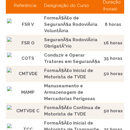
Duração
Referência
Designação do Curso
(horas)
FormaÃ§Ã£o de
FSR V
SeguranÃ§a RodoviÃ¡ria
8 horas
VoluntÃ¡ria
SeguranÃ§a RodoviÃ¡ria
FSR O
16 horas
ObrigatÃ³rio
Conduzir e Operar
COTS
35 horas
Tratores em SeguranÃ§a
FormaÃ§Ã£o Inicial de
CMTVDE
50 horas
Motorista de TVDE
Manuseamento e
MAMP
Armazenagem de
Mercadorias Perigosas
FormaÃ§Ã£o Continua de
CMTVDE C
50 horas
Motorista de TVDE
FormaÃ§Ã£o Inicial de
TCC
Motorista de Transporte
35 horas