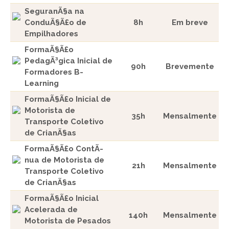
SeguranÃ§a na
ConduÃ§Ã£o de
8h
Em breve
Empilhadores
FormaÃ§Ã£o
PedagÃ³gica Inicial de
90h
Brevemente
Formadores B-
Learning
FormaÃ§Ã£o Inicial de
Motorista de
35h
Mensalmente
Transporte Coletivo
de CrianÃ§as
FormaÃ§Ã£o ContÃ­
nua de Motorista de
21h
Mensalmente
Transporte Coletivo
de CrianÃ§as
FormaÃ§Ã£o Inicial
Acelerada de
140h
Mensalmente
Motorista de Pesados