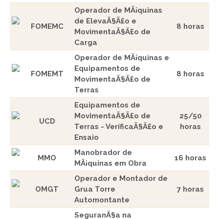
Operador de MÃ¡quinas
de ElevaÃ§Ã£o e
FOMEMC
8 horas
MovimentaÃ§Ã£o de
Carga
Operador de MÃ¡quinas e
Equipamentos de
FOMEMT
8 horas
MovimentaÃ§Ã£o de
Terras
Equipamentos de
MovimentaÃ§Ã£o de
25/50
UCD
Terras - VerificaÃ§Ã£o e
horas
Ensaio
Manobrador de
MMO
16 horas
MÃ¡quinas em Obra
Operador e Montador de
OMGT
Grua Torre
7 horas
Automontante
SeguranÃ§a na