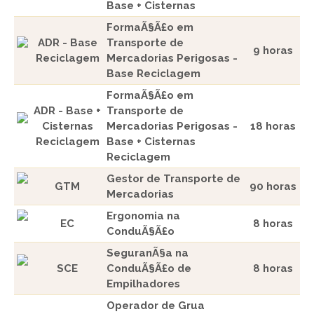
Base + Cisternas
FormaÃ§Ã£o em
ADR - Base
Transporte de
9 horas
Reciclagem
Mercadorias Perigosas -
Base Reciclagem
FormaÃ§Ã£o em
ADR - Base +
Transporte de
Cisternas
Mercadorias Perigosas -
18 horas
Reciclagem
Base + Cisternas
Reciclagem
Gestor de Transporte de
GTM
90 horas
Mercadorias
Ergonomia na
EC
8 horas
ConduÃ§Ã£o
SeguranÃ§a na
SCE
ConduÃ§Ã£o de
8 horas
Empilhadores
Operador de Grua