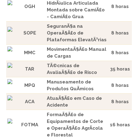
HidrÃ¡ulica Articulada
OGH
8 horas
Montada sobre CamiÃ£o
- CamiÃ£o Grua
SeguranÃ§a na
SOPE
OperaÃ§Ã£o de
8 horas
Plataformas ElevatÃ³rias
MovimentaÃ§Ã£o Manual
MMC
8 horas
de Cargas
TÃ©cnicas de
TAR
35 horas
AvaliaÃ§Ã£o de Risco
Manuseamento de
MPQ
8 horas
Produtos QuÃ­micos
AtuaÃ§Ã£o em Caso de
ACA
8 horas
Acidente
FormaÃ§Ã£o de
Equipamentos de Corte
FOTMA
16 horas
e OperaÃ§Ã£o AgrÃ­cola
e Florestal