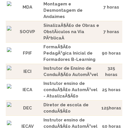
Montagem e
MDA
7 horas
Desmontagem de
Andaimes
SinalizaÃ§Ã£o de Obras e
SOOVP
ObstÃ¡culos na Via
7 horas
PÃºblicaÂ
FormaÃ§Ã£o
FPIF
PedagÃ³gica Inicial de
90 horas
Formadores B-Learning
Instrutor de Ensino de
325
IECI
ConduÃ§Ã£o AutomÃ³vel
horas
Instrutor ensino de
IECA
conduÃ§Ã£o AutomÃ³vel
25 horas
- AtualizaÃ§Ã£o
Diretor de escola de
DEC
125horas
conduÃ§Ã£o
Instrutor ensino de
IECAV
conduÃ§Ã£o AutomÃ³vel
50 horas