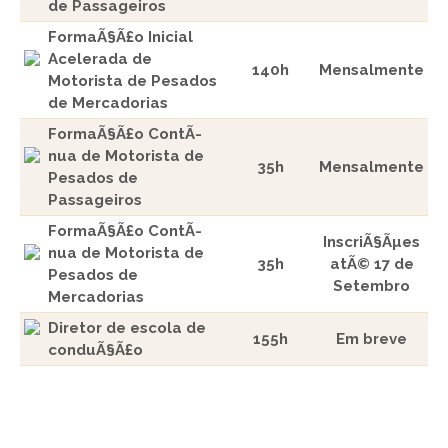
de Passageiros
FormaÃ§Ã£o Inicial
Acelerada de
140h
Mensalmente
Motorista de Pesados
de Mercadorias
FormaÃ§Ã£o ContÃ­
nua de Motorista de
35h
Mensalmente
Pesados de
Passageiros
FormaÃ§Ã£o ContÃ­
InscriÃ§Ãµes
nua de Motorista de
35h
atÃ© 17 de
Pesados de
Setembro
Mercadorias
Diretor de escola de
155h
Em breve
conduÃ§Ã£o