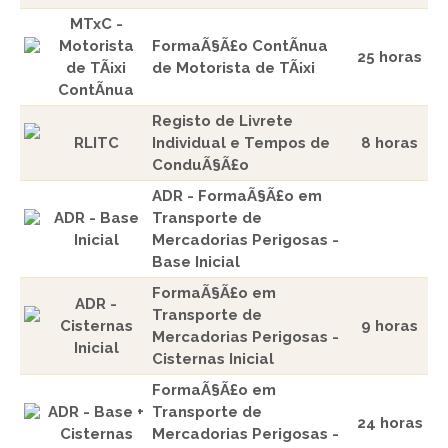
MTxC -
Motorista
FormaÃ§Ã£o ContÃ­nua
25 horas
de TÃ¡xi
de Motorista de TÃ¡xi
ContÃ­nua
Registo de Livrete
RLITC
Individual e Tempos de
8 horas
ConduÃ§Ã£o
ADR - FormaÃ§Ã£o em
ADR - Base
Transporte de
Inicial
Mercadorias Perigosas -
Base Inicial
FormaÃ§Ã£o em
ADR -
Transporte de
Cisternas
9 horas
Mercadorias Perigosas -
Inicial
Cisternas Inicial
FormaÃ§Ã£o em
ADR - Base +
Transporte de
24 horas
Cisternas
Mercadorias Perigosas -