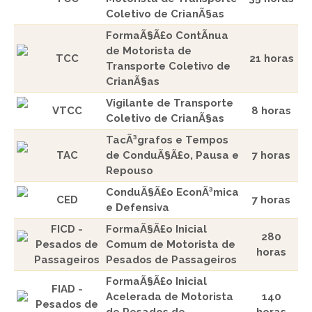
Coletivo de CrianÃ§as
FormaÃ§Ã£o ContÃ­nua
de Motorista de
TCC
21 horas
Transporte Coletivo de
CrianÃ§as
Vigilante de Transporte
VTCC
8 horas
Coletivo de CrianÃ§as
TacÃ³grafos e Tempos
TAC
de ConduÃ§Ã£o, Pausa e
7 horas
Repouso
ConduÃ§Ã£o EconÃ³mica
CED
7 horas
e Defensiva
FICD -
FormaÃ§Ã£o Inicial
280
Pesados de
Comum de Motorista de
horas
Passageiros
Pesados de Passageiros
FormaÃ§Ã£o Inicial
FIAD -
Acelerada de Motorista
140
Pesados de