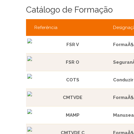
Catálogo de Formação
Referência
Designaç
FSR V
FormaÃ§Ã
FSR O
SeguranÃ
COTS
Conduzir
CMTVDE
FormaÃ§Ã
MAMP
Manusea
CMTVDE C
FormaÃ§Ã