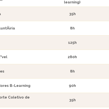
learning)
a
35h
untÃ¡ria
8h
125h
³vel
280h
res
8h
dores B-Learning
90h
orte Coletivo de
35h