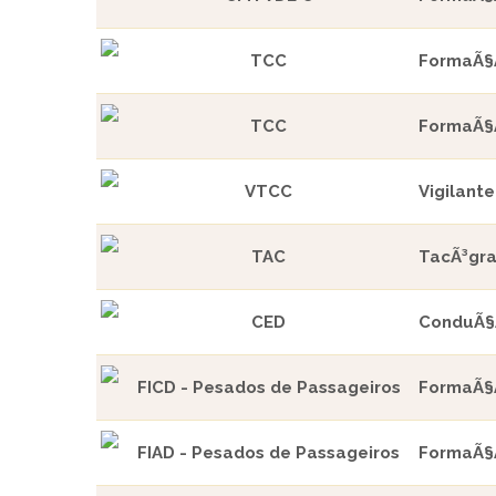
TCC
FormaÃ§Ã
TCC
FormaÃ§Ã
VTCC
Vigilant
TAC
TacÃ³gra
CED
ConduÃ§Ã
FICD - Pesados de Passageiros
FormaÃ§Ã
FIAD - Pesados de Passageiros
FormaÃ§Ã