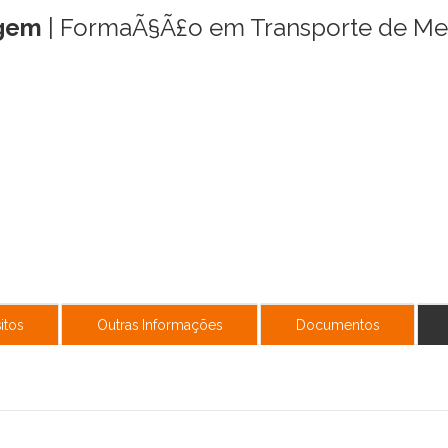
agem
| FormaÃ§Ã£o em Transporte de Merc
itos
Outras Informações
Documentos