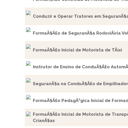
Conduzir e Operar Tratores em SeguranÃ§
FormaÃ§Ã£o de SeguranÃ§a RodoviÃ¡ria Vol
FormaÃ§Ã£o Inicial de Motorista de TÃ¡xi
Instrutor de Ensino de ConduÃ§Ã£o AutomÃ
SeguranÃ§a na ConduÃ§Ã£o de Empilhado
FormaÃ§Ã£o PedagÃ³gica Inicial de Forma
FormaÃ§Ã£o Inicial de Motorista de Transp
CrianÃ§as