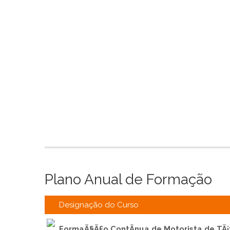
Plano Anual de Formação
Designação do Curso
FormaÃ§Ã£o ContÃ­nua de Motorista de TÃ¡