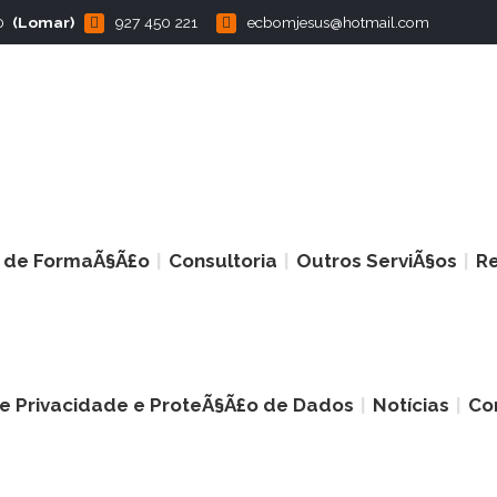
0
(Lomar)
927 450 221
ecbomjesus@hotmail.com
s de FormaÃ§Ã£o
Consultoria
Outros ServiÃ§os
R
 de Privacidade e ProteÃ§Ã£o de Dados
Notícias
Co