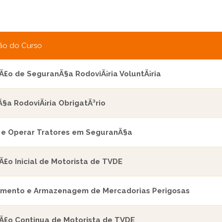
ão do Curso
£o de SeguranÃ§a RodoviÃ¡ria VoluntÃ¡ria
§a RodoviÃ¡ria ObrigatÃ³rio
 e Operar Tratores em SeguranÃ§a
£o Inicial de Motorista de TVDE
mento e Armazenagem de Mercadorias Perigosas
£o Continua de Motorista de TVDE