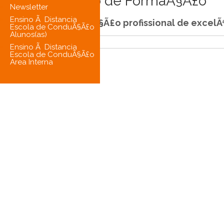
O Centro de FormaÃ§Ã£o
Newsletter
Ensino Ã Distancia
Uma formaÃ§Ã£o profissional de excelÃ
Escola de ConduÃ§Ã£o
Alunos(as)
Ensino Ã Distancia
Escola de ConduÃ§Ã£o
Area Interna