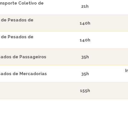
nsporte Coletivo de
21h
a de Pesados de
140h
a de Pesados de
140h
sados de Passageiros
35h
I
sados de Mercadorias
35h
155h