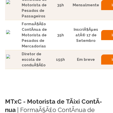
Motorista de
35h
Mensalmente
Pesados de
Passageiros
FormaÃ§Ã£o
ContÃ­nua de
InscriÃ§Ãµes
Motorista de
35h
atÃ© 17 de
Pesados de
Setembro
Mercadorias
Diretor de
escola de
155h
Em breve
conduÃ§Ã£o
MTxC - Motorista de TÃ¡xi ContÃ­
nua
| FormaÃ§Ã£o ContÃ­nua de