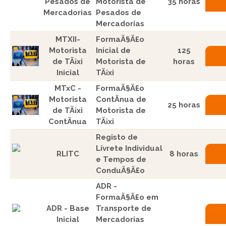
Pesados de
Motorista de
35 horas
Mercadorias
Pesados de
Mercadorias
MTXII-
FormaÃ§Ã£o
Motorista
Inicial de
125
de TÃ¡xi
Motorista de
horas
Inicial
TÃ¡xi
MTxC -
FormaÃ§Ã£o
Motorista
ContÃ­nua de
25 horas
de TÃ¡xi
Motorista de
ContÃ­nua
TÃ¡xi
Registo de
Livrete Individual
RLITC
8 horas
e Tempos de
ConduÃ§Ã£o
ADR -
FormaÃ§Ã£o em
ADR - Base
Transporte de
Inicial
Mercadorias