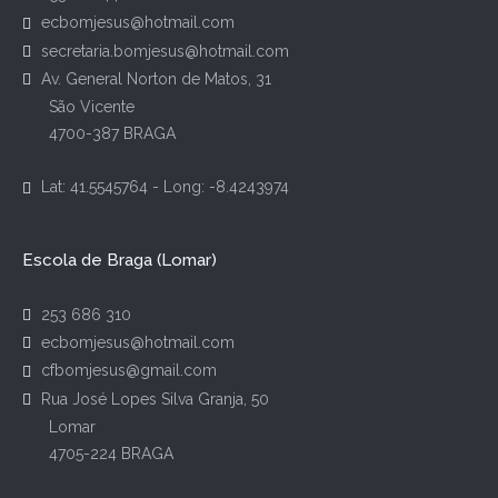
ecbomjesus@hotmail.com
secretaria.bomjesus@hotmail.com
Av. General Norton de Matos, 31
São Vicente
4700-387 BRAGA
Lat: 41.5545764 - Long: -8.4243974
Escola de Braga (Lomar)
253 686 310
ecbomjesus@hotmail.com
cfbomjesus@gmail.com
Rua José Lopes Silva Granja, 50
Lomar
4705-224 BRAGA