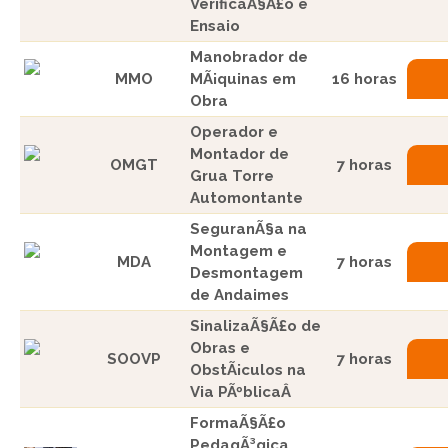
VerificaÃ§Ã£o e
Ensaio
Manobrador de
MMO
MÃ¡quinas em
16 horas
Obra
Operador e
Montador de
OMGT
7 horas
Grua Torre
Automontante
SeguranÃ§a na
Montagem e
MDA
7 horas
Desmontagem
de Andaimes
SinalizaÃ§Ã£o de
Obras e
SOOVP
7 horas
ObstÃ¡culos na
Via PÃºblicaÂ
FormaÃ§Ã£o
PedagÃ³gica