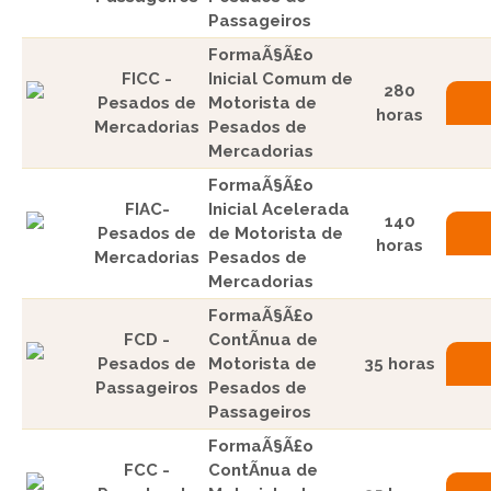
Passageiros
FormaÃ§Ã£o
FICC -
Inicial Comum de
280
Pesados de
Motorista de
horas
Mercadorias
Pesados de
Mercadorias
FormaÃ§Ã£o
FIAC-
Inicial Acelerada
140
Pesados de
de Motorista de
horas
Mercadorias
Pesados de
Mercadorias
FormaÃ§Ã£o
FCD -
ContÃ­nua de
Pesados de
Motorista de
35 horas
Passageiros
Pesados de
Passageiros
FormaÃ§Ã£o
FCC -
ContÃ­nua de