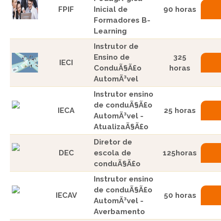
FPIF
Inicial de
90 horas
Formadores B-
Learning
Instrutor de
Ensino de
325
IECI
ConduÃ§Ã£o
horas
AutomÃ³vel
Instrutor ensino
de conduÃ§Ã£o
IECA
25 horas
AutomÃ³vel -
AtualizaÃ§Ã£o
Diretor de
DEC
escola de
125horas
conduÃ§Ã£o
Instrutor ensino
de conduÃ§Ã£o
IECAV
50 horas
AutomÃ³vel -
Averbamento