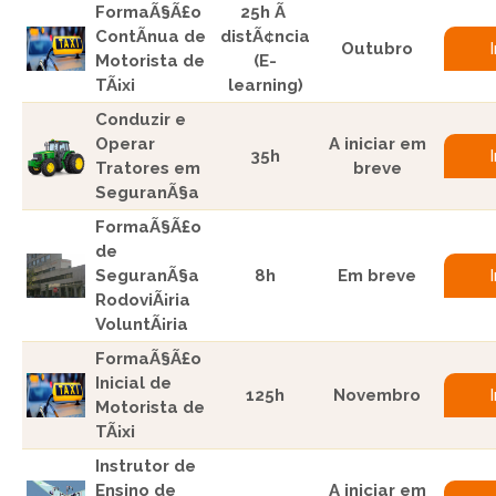
FormaÃ§Ã£o
25h Ã
ContÃ­nua de
distÃ¢ncia
Outubro
Motorista de
(E-
TÃ¡xi
learning)
Conduzir e
Operar
A iniciar em
35h
Tratores em
breve
SeguranÃ§a
FormaÃ§Ã£o
de
SeguranÃ§a
8h
Em breve
RodoviÃ¡ria
VoluntÃ¡ria
FormaÃ§Ã£o
Inicial de
125h
Novembro
Motorista de
TÃ¡xi
Instrutor de
Ensino de
A iniciar em