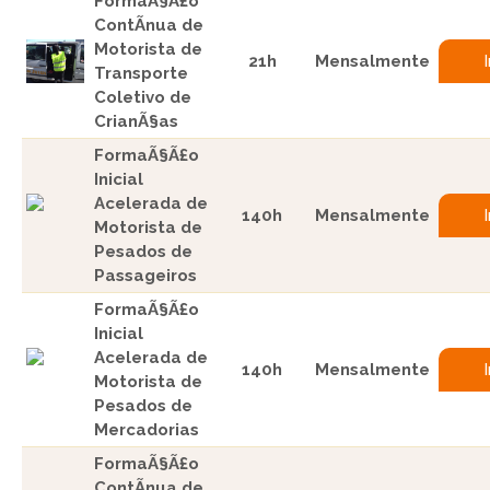
FormaÃ§Ã£o
ContÃ­nua de
Motorista de
21h
Mensalmente
Transporte
Coletivo de
CrianÃ§as
FormaÃ§Ã£o
Inicial
Acelerada de
140h
Mensalmente
Motorista de
Pesados de
Passageiros
FormaÃ§Ã£o
Inicial
Acelerada de
140h
Mensalmente
Motorista de
Pesados de
Mercadorias
FormaÃ§Ã£o
ContÃ­nua de