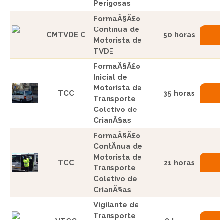
Perigosas
FormaÃ§Ã£o
Continua de
CMTVDE C
50 horas
Motorista de
TVDE
FormaÃ§Ã£o
Inicial de
Motorista de
TCC
35 horas
Transporte
Coletivo de
CrianÃ§as
FormaÃ§Ã£o
ContÃ­nua de
Motorista de
TCC
21 horas
Transporte
Coletivo de
CrianÃ§as
Vigilante de
Transporte