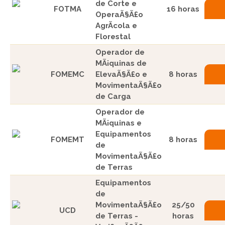
de Corte e
FOTMA
16 horas
OperaÃ§Ã£o
AgrÃ­cola e
Florestal
Operador de
MÃ¡quinas de
FOMEMC
ElevaÃ§Ã£o e
8 horas
MovimentaÃ§Ã£o
de Carga
Operador de
MÃ¡quinas e
Equipamentos
FOMEMT
8 horas
de
MovimentaÃ§Ã£o
de Terras
Equipamentos
de
MovimentaÃ§Ã£o
25/50
UCD
de Terras -
horas