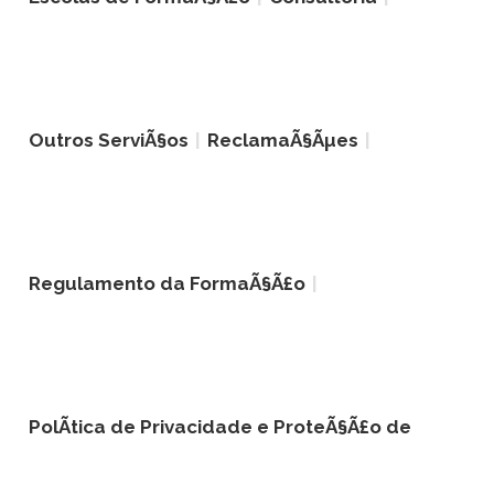
Outros ServiÃ§os
ReclamaÃ§Ãµes
Regulamento da FormaÃ§Ã£o
PolÃ­tica de Privacidade e ProteÃ§Ã£o de