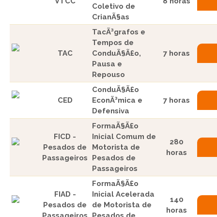
VTCC
8 horas
Coletivo de
CrianÃ§as
TacÃ³grafos e
Tempos de
TAC
ConduÃ§Ã£o,
7 horas
Pausa e
Repouso
ConduÃ§Ã£o
CED
EconÃ³mica e
7 horas
Defensiva
FormaÃ§Ã£o
FICD -
Inicial Comum de
280
Pesados de
Motorista de
horas
Passageiros
Pesados de
Passageiros
FormaÃ§Ã£o
FIAD -
Inicial Acelerada
140
Pesados de
de Motorista de
horas
Passageiros
Pesados de