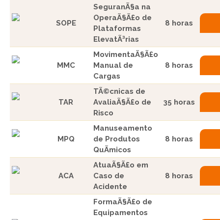
SeguranÃ§a na
OperaÃ§Ã£o de
SOPE
8 horas
Plataformas
ElevatÃ³rias
MovimentaÃ§Ã£o
MMC
Manual de
8 horas
Cargas
TÃ©cnicas de
TAR
AvaliaÃ§Ã£o de
35 horas
Risco
Manuseamento
MPQ
de Produtos
8 horas
QuÃ­micos
AtuaÃ§Ã£o em
ACA
Caso de
8 horas
Acidente
FormaÃ§Ã£o de
Equipamentos