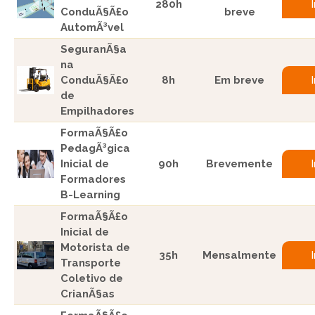
280h
ConduÃ§Ã£o
breve
AutomÃ³vel
SeguranÃ§a
na
ConduÃ§Ã£o
8h
Em breve
de
Empilhadores
FormaÃ§Ã£o
PedagÃ³gica
Inicial de
90h
Brevemente
Formadores
B-Learning
FormaÃ§Ã£o
Inicial de
Motorista de
35h
Mensalmente
Transporte
Coletivo de
CrianÃ§as