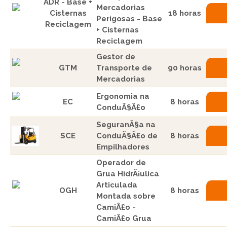
ADR - Base +
Mercadorias
Cisternas
18 horas
Perigosas - Base
Reciclagem
+ Cisternas
Reciclagem
Gestor de
GTM
Transporte de
90 horas
Mercadorias
Ergonomia na
EC
8 horas
ConduÃ§Ã£o
SeguranÃ§a na
SCE
ConduÃ§Ã£o de
8 horas
Empilhadores
Operador de
Grua HidrÃ¡ulica
Articulada
OGH
8 horas
Montada sobre
CamiÃ£o -
CamiÃ£o Grua