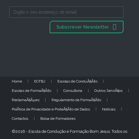
Subscrever Newsletter
Home
ECFBJ
Escolas de ConduÃ§Ã£o
Escolas de FormaÃ§Ã£o
Consultoria
Outros ServiÃ§os
ReclamaÃ§Ãµes
Regulamento da FormaÃ§Ã£o
PolÃ­tica de Privacidade e ProteÃ§Ã£o de Dados
Notícias
Contactos
Bolsa de Formadores
©2016 - Escola de Condução e Formação Bom Jesus. Todos os