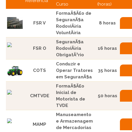
Referência
Curso
(horas)
FormaÃ§Ã£o de
SeguranÃ§a
FSR V
8 horas
RodoviÃ¡ria
VoluntÃ¡ria
SeguranÃ§a
FSR O
RodoviÃ¡ria
16 horas
ObrigatÃ³rio
Conduzir e
COTS
Operar Tratores
35 horas
em SeguranÃ§a
FormaÃ§Ã£o
Inicial de
CMTVDE
50 horas
Motorista de
TVDE
Manuseamento
e Armazenagem
MAMP
de Mercadorias