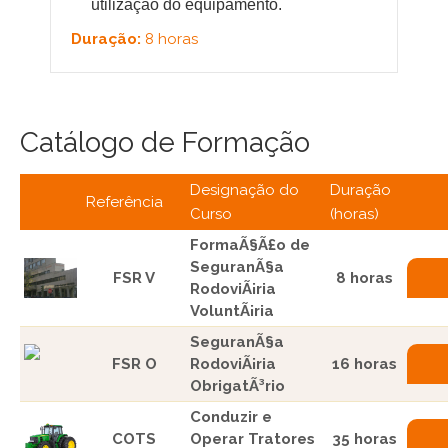
utilização do equipamento.
Duração:
8 horas
Catálogo de Formação
Designação do
Duração
Referência
Curso
(horas)
FormaÃ§Ã£o de
SeguranÃ§a
FSR V
8 horas
RodoviÃ¡ria
VoluntÃ¡ria
SeguranÃ§a
FSR O
RodoviÃ¡ria
16 horas
ObrigatÃ³rio
Conduzir e
COTS
Operar Tratores
35 horas