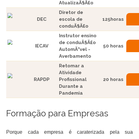
AtualizaÃ§Ã£o
Diretor de
DEC
escola de
125horas
conduÃ§Ã£o
Instrutor ensino
de conduÃ§Ã£o
IECAV
50 horas
AutomÃ³vel -
Averbamento
Retomar a
Atividade
RAPDP
Profissional
20 horas
Durante a
Pandemia
Formação para Empresas
Porque cada empresa é caraterizada pela sua