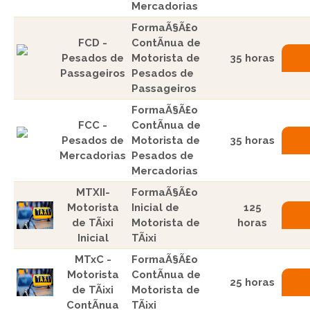
Mercadorias
FormaÃ§Ã£o
FCD -
ContÃ­nua de
Pesados de
Motorista de
35 horas
Passageiros
Pesados de
Passageiros
FormaÃ§Ã£o
FCC -
ContÃ­nua de
Pesados de
Motorista de
35 horas
Mercadorias
Pesados de
Mercadorias
MTXII-
FormaÃ§Ã£o
Motorista
Inicial de
125
de TÃ¡xi
Motorista de
horas
Inicial
TÃ¡xi
MTxC -
FormaÃ§Ã£o
Motorista
ContÃ­nua de
25 horas
de TÃ¡xi
Motorista de
ContÃ­nua
TÃ¡xi