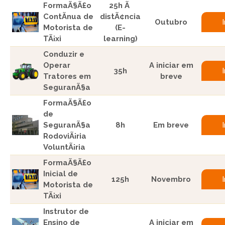
FormaÃ§Ã£o
25h Ã
ContÃ­nua de
distÃ¢ncia
Outubro
Motorista de
(E-
TÃ¡xi
learning)
Conduzir e
Operar
A iniciar em
35h
Tratores em
breve
SeguranÃ§a
FormaÃ§Ã£o
de
SeguranÃ§a
8h
Em breve
RodoviÃ¡ria
VoluntÃ¡ria
FormaÃ§Ã£o
Inicial de
125h
Novembro
Motorista de
TÃ¡xi
Instrutor de
Ensino de
A iniciar em