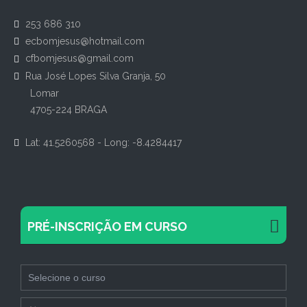
253 686 310
ecbomjesus@hotmail.com
cfbomjesus@gmail.com
Rua José Lopes Silva Granja, 50
Lomar
4705-224 BRAGA
Lat: 41.5260568 - Long: -8.4284417
PRÉ-INSCRIÇÃO EM CURSO