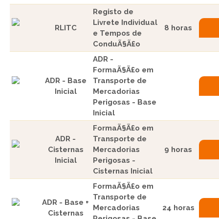
Registo de
Livrete Individual
RLITC
8 horas
e Tempos de
ConduÃ§Ã£o
ADR -
FormaÃ§Ã£o em
ADR - Base
Transporte de
Inicial
Mercadorias
Perigosas - Base
Inicial
FormaÃ§Ã£o em
ADR -
Transporte de
Cisternas
Mercadorias
9 horas
Inicial
Perigosas -
Cisternas Inicial
FormaÃ§Ã£o em
Transporte de
ADR - Base +
Mercadorias
24 horas
Cisternas
Perigosas - Base