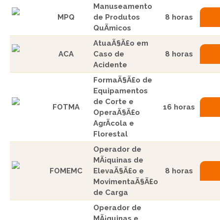
Manuseamento
MPQ
de Produtos
8 horas
QuÃ­micos
AtuaÃ§Ã£o em
ACA
Caso de
8 horas
Acidente
FormaÃ§Ã£o de
Equipamentos
de Corte e
FOTMA
16 horas
OperaÃ§Ã£o
AgrÃ­cola e
Florestal
Operador de
MÃ¡quinas de
FOMEMC
ElevaÃ§Ã£o e
8 horas
MovimentaÃ§Ã£o
de Carga
Operador de
MÃ¡quinas e