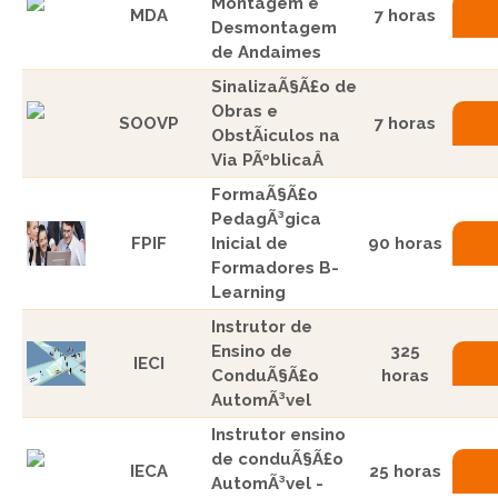
Montagem e
MDA
7 horas
Desmontagem
de Andaimes
SinalizaÃ§Ã£o de
Obras e
SOOVP
7 horas
ObstÃ¡culos na
Via PÃºblicaÂ
FormaÃ§Ã£o
PedagÃ³gica
FPIF
Inicial de
90 horas
Formadores B-
Learning
Instrutor de
Ensino de
325
IECI
ConduÃ§Ã£o
horas
AutomÃ³vel
Instrutor ensino
de conduÃ§Ã£o
IECA
25 horas
AutomÃ³vel -