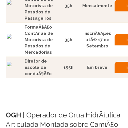
Motorista de
35h
Mensalmente
Pesados de
Passageiros
FormaÃ§Ã£o
ContÃ­nua de
InscriÃ§Ãµes
Motorista de
35h
atÃ© 17 de
Pesados de
Setembro
Mercadorias
Diretor de
escola de
155h
Em breve
conduÃ§Ã£o
OGH
| Operador de Grua HidrÃ¡ulica
Articulada Montada sobre CamiÃ£o