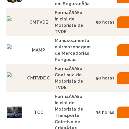
em SeguranÃ§a
FormaÃ§Ã£o
Inicial de
CMTVDE
50 horas
Motorista de
TVDE
Manuseamento
e Armazenagem
MAMP
de Mercadorias
Perigosas
FormaÃ§Ã£o
Continua de
CMTVDE C
50 horas
Motorista de
TVDE
FormaÃ§Ã£o
Inicial de
Motorista de
TCC
35 horas
Transporte
Coletivo de
CrianÃ§as