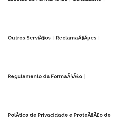
Outros ServiÃ§os
ReclamaÃ§Ãµes
Regulamento da FormaÃ§Ã£o
PolÃ­tica de Privacidade e ProteÃ§Ã£o de