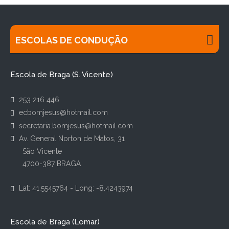
ESCOLAS DE CONDUÇÃO
Escola de Braga (S. Vicente)
253 216 446
ecbomjesus@hotmail.com
secretaria.bomjesus@hotmail.com
Av. General Norton de Matos, 31
São Vicente
4700-387 BRAGA
Lat: 41.5545764 - Long: -8.4243974
Escola de Braga (Lomar)