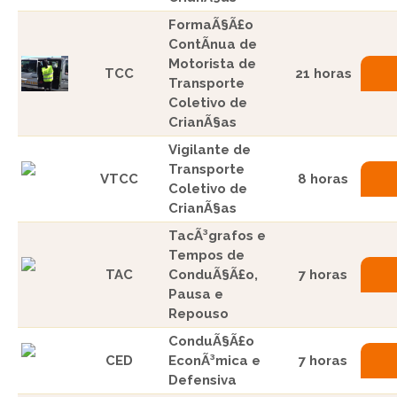
FormaÃ§Ã£o
ContÃ­nua de
Motorista de
TCC
21 horas
Transporte
Coletivo de
CrianÃ§as
Vigilante de
Transporte
VTCC
8 horas
Coletivo de
CrianÃ§as
TacÃ³grafos e
Tempos de
TAC
ConduÃ§Ã£o,
7 horas
Pausa e
Repouso
ConduÃ§Ã£o
CED
EconÃ³mica e
7 horas
Defensiva