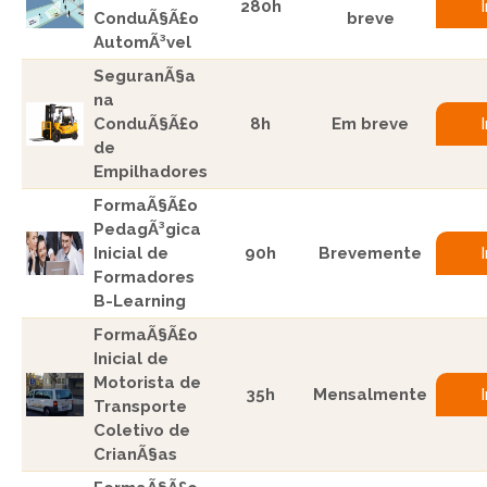
280h
ConduÃ§Ã£o
breve
AutomÃ³vel
SeguranÃ§a
na
ConduÃ§Ã£o
8h
Em breve
de
Empilhadores
FormaÃ§Ã£o
PedagÃ³gica
Inicial de
90h
Brevemente
Formadores
B-Learning
FormaÃ§Ã£o
Inicial de
Motorista de
35h
Mensalmente
Transporte
Coletivo de
CrianÃ§as