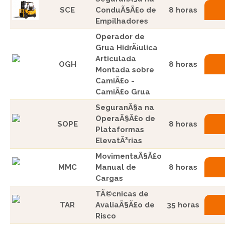
SCE
ConduÃ§Ã£o de
8 horas
Empilhadores
Operador de
Grua HidrÃ¡ulica
Articulada
OGH
8 horas
Montada sobre
CamiÃ£o -
CamiÃ£o Grua
SeguranÃ§a na
OperaÃ§Ã£o de
SOPE
8 horas
Plataformas
ElevatÃ³rias
MovimentaÃ§Ã£o
MMC
Manual de
8 horas
Cargas
TÃ©cnicas de
TAR
AvaliaÃ§Ã£o de
35 horas
Risco