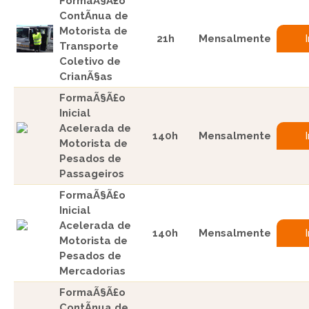
FormaÃ§Ã£o
ContÃ­nua de
Motorista de
21h
Mensalmente
Transporte
Coletivo de
CrianÃ§as
FormaÃ§Ã£o
Inicial
Acelerada de
140h
Mensalmente
Motorista de
Pesados de
Passageiros
FormaÃ§Ã£o
Inicial
Acelerada de
140h
Mensalmente
Motorista de
Pesados de
Mercadorias
FormaÃ§Ã£o
ContÃ­nua de