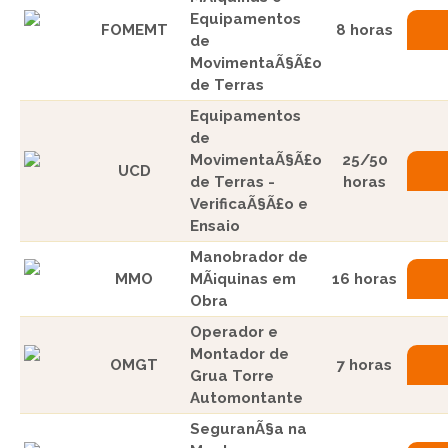
Equipamentos
FOMEMT
8 horas
de
MovimentaÃ§Ã£o
de Terras
Equipamentos
de
MovimentaÃ§Ã£o
25/50
UCD
de Terras -
horas
VerificaÃ§Ã£o e
Ensaio
Manobrador de
MMO
MÃ¡quinas em
16 horas
Obra
Operador e
Montador de
OMGT
7 horas
Grua Torre
Automontante
SeguranÃ§a na