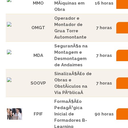
MMO
MÃ¡quinas em
16 horas
Obra
Operador e
Montador de
OMGT
7 horas
Grua Torre
Automontante
SeguranÃ§a na
Montagem e
MDA
7 horas
Desmontagem
de Andaimes
SinalizaÃ§Ã£o de
Obras e
SOOVP
7 horas
ObstÃ¡culos na
Via PÃºblicaÂ
FormaÃ§Ã£o
PedagÃ³gica
FPIF
Inicial de
90 horas
Formadores B-
Learning