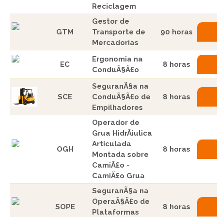
Reciclagem
Gestor de
GTM
Transporte de
90 horas
Mercadorias
Ergonomia na
EC
8 horas
ConduÃ§Ã£o
SeguranÃ§a na
SCE
ConduÃ§Ã£o de
8 horas
Empilhadores
Operador de
Grua HidrÃ¡ulica
Articulada
OGH
8 horas
Montada sobre
CamiÃ£o -
CamiÃ£o Grua
SeguranÃ§a na
OperaÃ§Ã£o de
SOPE
8 horas
Plataformas