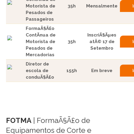
Motorista de
35h
Mensalmente
Pesados de
Passageiros
FormaÃ§Ã£o
ContÃ­nua de
InscriÃ§Ãµes
Motorista de
35h
atÃ© 17 de
Pesados de
Setembro
Mercadorias
Diretor de
escola de
155h
Em breve
conduÃ§Ã£o
FOTMA
| FormaÃ§Ã£o de
Equipamentos de Corte e