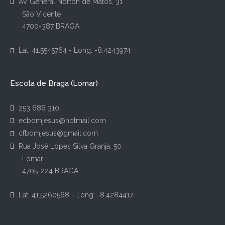
Av. General Norton de Matos, 31
São Vicente
4700-387 BRAGA
Lat: 41.5545764 - Long: -8.4243974
Escola de Braga (Lomar)
253 686 310
ecbomjesus@hotmail.com
cfbomjesus@gmail.com
Rua José Lopes Silva Granja, 50
Lomar
4705-224 BRAGA
Lat: 41.5260568 - Long: -8.4284417