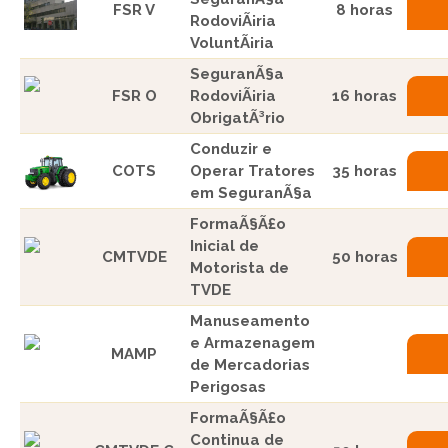
FSR V
8 horas
RodoviÃ¡ria
VoluntÃ¡ria
SeguranÃ§a
FSR O
RodoviÃ¡ria
16 horas
ObrigatÃ³rio
Conduzir e
COTS
Operar Tratores
35 horas
em SeguranÃ§a
FormaÃ§Ã£o
Inicial de
CMTVDE
50 horas
Motorista de
TVDE
Manuseamento
e Armazenagem
MAMP
de Mercadorias
Perigosas
FormaÃ§Ã£o
Continua de