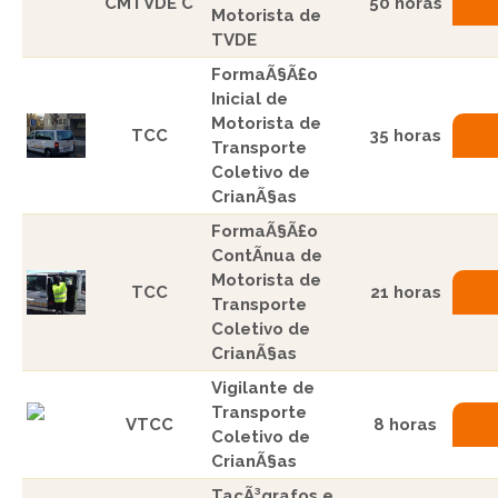
CMTVDE C
50 horas
Motorista de
TVDE
FormaÃ§Ã£o
Inicial de
Motorista de
TCC
35 horas
Transporte
Coletivo de
CrianÃ§as
FormaÃ§Ã£o
ContÃ­nua de
Motorista de
TCC
21 horas
Transporte
Coletivo de
CrianÃ§as
Vigilante de
Transporte
VTCC
8 horas
Coletivo de
CrianÃ§as
TacÃ³grafos e