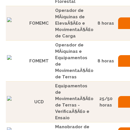
Florestal
Operador de
MÃ¡quinas de
FOMEMC
ElevaÃ§Ã£o e
8 horas
MovimentaÃ§Ã£o
de Carga
Operador de
MÃ¡quinas e
Equipamentos
FOMEMT
8 horas
de
MovimentaÃ§Ã£o
de Terras
Equipamentos
de
MovimentaÃ§Ã£o
25/50
UCD
de Terras -
horas
VerificaÃ§Ã£o e
Ensaio
Manobrador de