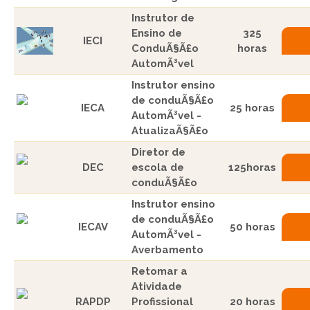
Instrutor de
Ensino de
325
IECI
ConduÃ§Ã£o
horas
AutomÃ³vel
Instrutor ensino
de conduÃ§Ã£o
IECA
25 horas
AutomÃ³vel -
AtualizaÃ§Ã£o
Diretor de
DEC
escola de
125horas
conduÃ§Ã£o
Instrutor ensino
de conduÃ§Ã£o
IECAV
50 horas
AutomÃ³vel -
Averbamento
Retomar a
Atividade
RAPDP
Profissional
20 horas