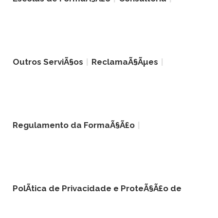
Outros ServiÃ§os
ReclamaÃ§Ãµes
Regulamento da FormaÃ§Ã£o
PolÃ­tica de Privacidade e ProteÃ§Ã£o de