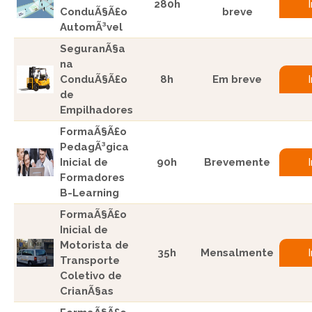
280h
ConduÃ§Ã£o
breve
AutomÃ³vel
SeguranÃ§a
na
ConduÃ§Ã£o
8h
Em breve
de
Empilhadores
FormaÃ§Ã£o
PedagÃ³gica
Inicial de
90h
Brevemente
Formadores
B-Learning
FormaÃ§Ã£o
Inicial de
Motorista de
35h
Mensalmente
Transporte
Coletivo de
CrianÃ§as