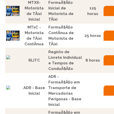
MTXII-
FormaÃ§Ã£o
Motorista
Inicial de
125
de TÃ¡xi
Motorista de
horas
Inicial
TÃ¡xi
MTxC -
FormaÃ§Ã£o
Motorista
ContÃ­nua de
25 horas
de TÃ¡xi
Motorista de
ContÃ­nua
TÃ¡xi
Registo de
Livrete Individual
RLITC
8 horas
e Tempos de
ConduÃ§Ã£o
ADR -
FormaÃ§Ã£o em
ADR - Base
Transporte de
Inicial
Mercadorias
Perigosas - Base
Inicial
FormaÃ§Ã£o em