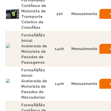
FormaÃ§Ã£o
ContÃ­nua de
Motorista de
21h
Mensalmente
Transporte
Coletivo de
CrianÃ§as
FormaÃ§Ã£o
Inicial
Acelerada de
140h
Mensalmente
Motorista de
Pesados de
Passageiros
FormaÃ§Ã£o
Inicial
Acelerada de
140h
Mensalmente
Motorista de
Pesados de
Mercadorias
FormaÃ§Ã£o
ContÃ­nua de