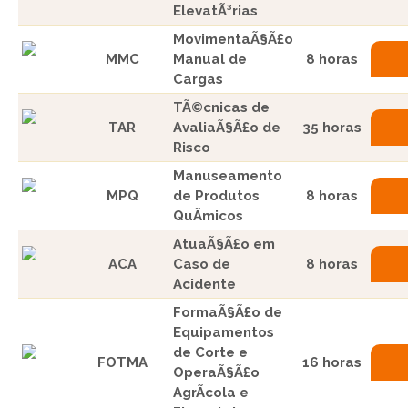
ElevatÃ³rias
MovimentaÃ§Ã£o
MMC
Manual de
8 horas
Cargas
TÃ©cnicas de
TAR
AvaliaÃ§Ã£o de
35 horas
Risco
Manuseamento
MPQ
de Produtos
8 horas
QuÃ­micos
AtuaÃ§Ã£o em
ACA
Caso de
8 horas
Acidente
FormaÃ§Ã£o de
Equipamentos
de Corte e
FOTMA
16 horas
OperaÃ§Ã£o
AgrÃ­cola e