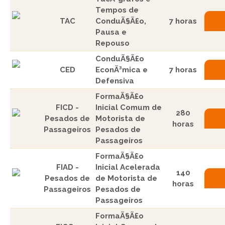
Tempos de
TAC
ConduÃ§Ã£o,
7 horas
Pausa e
Repouso
ConduÃ§Ã£o
CED
EconÃ³mica e
7 horas
Defensiva
FormaÃ§Ã£o
FICD -
Inicial Comum de
280
Pesados de
Motorista de
horas
Passageiros
Pesados de
Passageiros
FormaÃ§Ã£o
FIAD -
Inicial Acelerada
140
Pesados de
de Motorista de
horas
Passageiros
Pesados de
Passageiros
FormaÃ§Ã£o