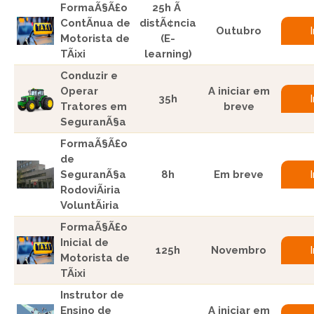
FormaÃ§Ã£o
25h Ã
ContÃ­nua de
distÃ¢ncia
Outubro
Motorista de
(E-
TÃ¡xi
learning)
Conduzir e
Operar
A iniciar em
35h
Tratores em
breve
SeguranÃ§a
FormaÃ§Ã£o
de
SeguranÃ§a
8h
Em breve
RodoviÃ¡ria
VoluntÃ¡ria
FormaÃ§Ã£o
Inicial de
125h
Novembro
Motorista de
TÃ¡xi
Instrutor de
Ensino de
A iniciar em