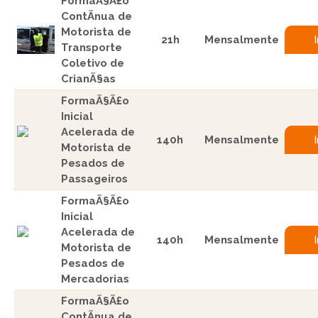
FormaÃ§Ã£o
ContÃ­nua de
Motorista de
21h
Mensalmente
Transporte
Coletivo de
CrianÃ§as
FormaÃ§Ã£o
Inicial
Acelerada de
140h
Mensalmente
Motorista de
Pesados de
Passageiros
FormaÃ§Ã£o
Inicial
Acelerada de
140h
Mensalmente
Motorista de
Pesados de
Mercadorias
FormaÃ§Ã£o
ContÃ­nua de