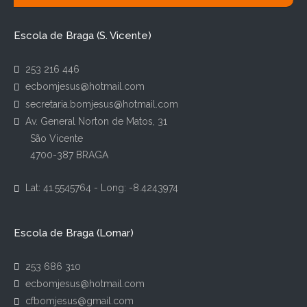
Escola de Braga (S. Vicente)
253 216 446
ecbomjesus@hotmail.com
secretaria.bomjesus@hotmail.com
Av. General Norton de Matos, 31
São Vicente
4700-387 BRAGA
Lat: 41.5545764 - Long: -8.4243974
Escola de Braga (Lomar)
253 686 310
ecbomjesus@hotmail.com
cfbomjesus@gmail.com