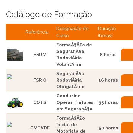
Catálogo de Formação
Designação do
Duração
Referência
Curso
(horas)
FormaÃ§Ã£o de
SeguranÃ§a
FSR V
8 horas
RodoviÃ¡ria
VoluntÃ¡ria
SeguranÃ§a
FSR O
RodoviÃ¡ria
16 horas
ObrigatÃ³rio
Conduzir e
COTS
Operar Tratores
35 horas
em SeguranÃ§a
FormaÃ§Ã£o
Inicial de
CMTVDE
50 horas
Motorista de