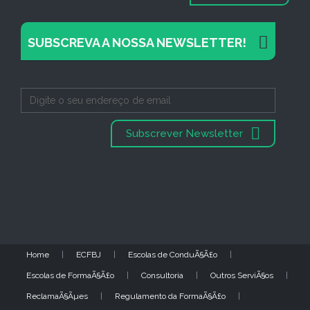
SUBSCREVA A NOSSA NEWSLETTER!
Subscrever Newsletter
Home
ECFBJ
Escolas de ConduÃ§Ã£o
Escolas de FormaÃ§Ã£o
Consultoria
Outros ServiÃ§os
ReclamaÃ§Ãµes
Regulamento da FormaÃ§Ã£o