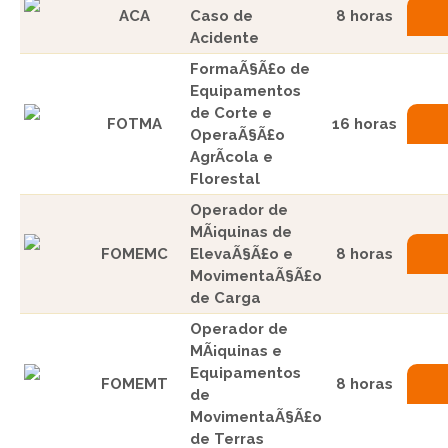
ACA
Caso de
8 horas
Acidente
FormaÃ§Ã£o de
Equipamentos
de Corte e
FOTMA
16 horas
OperaÃ§Ã£o
AgrÃ­cola e
Florestal
Operador de
MÃ¡quinas de
FOMEMC
ElevaÃ§Ã£o e
8 horas
MovimentaÃ§Ã£o
de Carga
Operador de
MÃ¡quinas e
Equipamentos
FOMEMT
8 horas
de
MovimentaÃ§Ã£o
de Terras