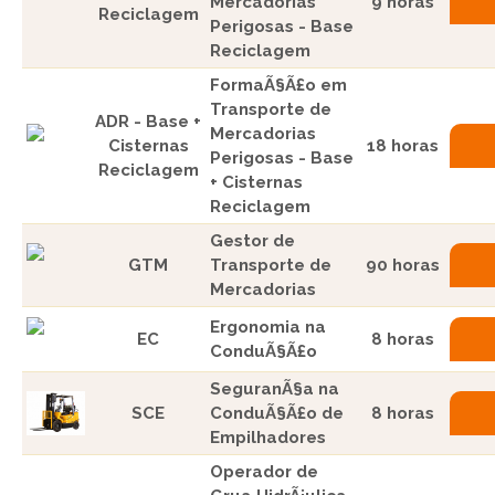
Mercadorias
9 horas
Reciclagem
Perigosas - Base
Reciclagem
FormaÃ§Ã£o em
Transporte de
ADR - Base +
Mercadorias
Cisternas
18 horas
Perigosas - Base
Reciclagem
+ Cisternas
Reciclagem
Gestor de
GTM
Transporte de
90 horas
Mercadorias
Ergonomia na
EC
8 horas
ConduÃ§Ã£o
SeguranÃ§a na
SCE
ConduÃ§Ã£o de
8 horas
Empilhadores
Operador de