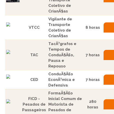
Coletivo de
CrianÃ§as
Vigilante de
Transporte
VTCC
8 horas
Coletivo de
CrianÃ§as
TacÃ³grafos e
Tempos de
TAC
ConduÃ§Ã£o,
7 horas
Pausa e
Repouso
ConduÃ§Ã£o
CED
EconÃ³mica e
7 horas
Defensiva
FormaÃ§Ã£o
FICD -
Inicial Comum de
280
Pesados de
Motorista de
horas
Passageiros
Pesados de