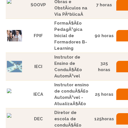
Obras e
SOOVP
7 horas
ObstÃ¡culos na
Via PÃºblicaÂ
FormaÃ§Ã£o
PedagÃ³gica
FPIF
Inicial de
90 horas
Formadores B-
Learning
Instrutor de
Ensino de
325
IECI
ConduÃ§Ã£o
horas
AutomÃ³vel
Instrutor ensino
de conduÃ§Ã£o
IECA
25 horas
AutomÃ³vel -
AtualizaÃ§Ã£o
Diretor de
DEC
escola de
125horas
conduÃ§Ã£o