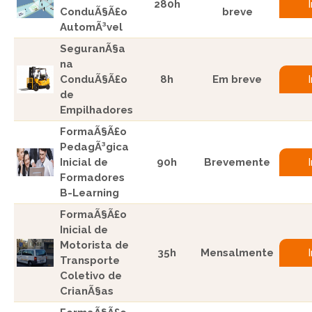
280h
ConduÃ§Ã£o
breve
AutomÃ³vel
SeguranÃ§a
na
ConduÃ§Ã£o
8h
Em breve
de
Empilhadores
FormaÃ§Ã£o
PedagÃ³gica
Inicial de
90h
Brevemente
Formadores
B-Learning
FormaÃ§Ã£o
Inicial de
Motorista de
35h
Mensalmente
Transporte
Coletivo de
CrianÃ§as