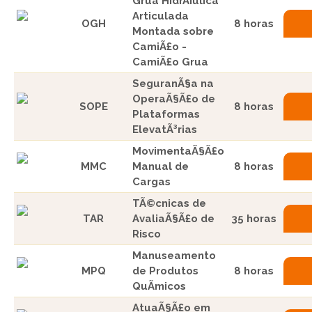
Grua HidrÃ¡ulica
Articulada
OGH
8 horas
Montada sobre
CamiÃ£o -
CamiÃ£o Grua
SeguranÃ§a na
OperaÃ§Ã£o de
SOPE
8 horas
Plataformas
ElevatÃ³rias
MovimentaÃ§Ã£o
MMC
Manual de
8 horas
Cargas
TÃ©cnicas de
TAR
AvaliaÃ§Ã£o de
35 horas
Risco
Manuseamento
MPQ
de Produtos
8 horas
QuÃ­micos
AtuaÃ§Ã£o em