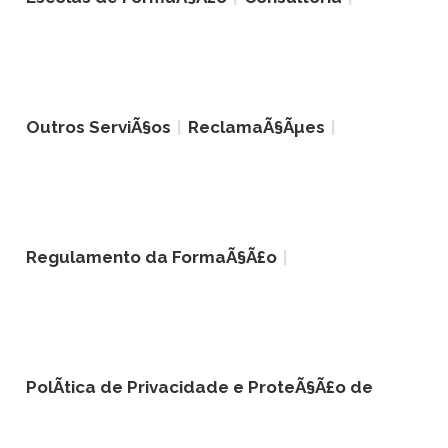
Outros ServiÃ§os
ReclamaÃ§Ãµes
Regulamento da FormaÃ§Ã£o
PolÃ­tica de Privacidade e ProteÃ§Ã£o de