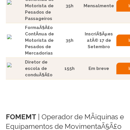
Motorista de
35h
Mensalmente
Pesados de
Passageiros
FormaÃ§Ã£o
ContÃ­nua de
InscriÃ§Ãµes
Motorista de
35h
atÃ© 17 de
Pesados de
Setembro
Mercadorias
Diretor de
escola de
155h
Em breve
conduÃ§Ã£o
FOMEMT
| Operador de MÃ¡quinas e
Equipamentos de MovimentaÃ§Ã£o