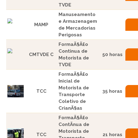
TVDE
Manuseamento
e Armazenagem
MAMP
de Mercadorias
Perigosas
FormaÃ§Ã£o
Continua de
CMTVDE C
50 horas
Motorista de
TVDE
FormaÃ§Ã£o
Inicial de
Motorista de
TCC
35 horas
Transporte
Coletivo de
CrianÃ§as
FormaÃ§Ã£o
ContÃ­nua de
Motorista de
TCC
21 horas
Transporte