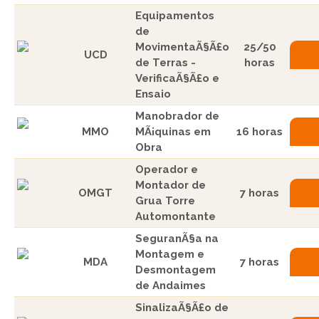
Equipamentos
de
MovimentaÃ§Ã£o
25/50
UCD
de Terras -
horas
VerificaÃ§Ã£o e
Ensaio
Manobrador de
MMO
MÃ¡quinas em
16 horas
Obra
Operador e
Montador de
OMGT
7 horas
Grua Torre
Automontante
SeguranÃ§a na
Montagem e
MDA
7 horas
Desmontagem
de Andaimes
SinalizaÃ§Ã£o de