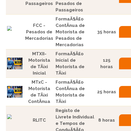
Passageiros
Pesados de
Passageiros
FormaÃ§Ã£o
FCC -
ContÃ­nua de
Pesados de
Motorista de
35 horas
Mercadorias
Pesados de
Mercadorias
MTXII-
FormaÃ§Ã£o
Motorista
Inicial de
125
de TÃ¡xi
Motorista de
horas
Inicial
TÃ¡xi
MTxC -
FormaÃ§Ã£o
Motorista
ContÃ­nua de
25 horas
de TÃ¡xi
Motorista de
ContÃ­nua
TÃ¡xi
Registo de
Livrete Individual
RLITC
8 horas
e Tempos de
ConduÃ§Ã£o