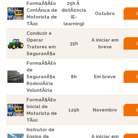
FormaÃ§Ã£o
25h Ã
ContÃ­nua de
distÃ¢ncia
Outubro
Motorista de
(E-
TÃ¡xi
learning)
Conduzir e
Operar
A iniciar em
35h
Tratores em
breve
SeguranÃ§a
FormaÃ§Ã£o
de
SeguranÃ§a
8h
Em breve
RodoviÃ¡ria
VoluntÃ¡ria
FormaÃ§Ã£o
Inicial de
125h
Novembro
Motorista de
TÃ¡xi
Instrutor de
Ensino de
A iniciar em